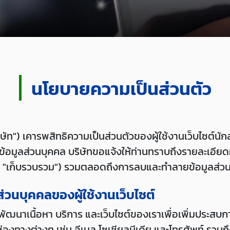
นโยบายความเป็นส่วนตัว
ริษัท") เคารพสิทธิความเป็นส่วนตัวของผู้ใช้งานเว็บไซต์นักลง
องข้อมูลส่วนบุคคล บริษัทขอแจ้งให้ท่านทราบถึงรายละเอียดท
่า "เก็บรวบรวม") รวมตลอดถึงการลบและทำลายข้อมูลส่วน
่วนบุคคลของผู้ใช้งานเว็บไซต์
พัฒนาเนื้อหา บริการ และเว็บไซต์ของเราเพื่อเพิ่มประสบการ
ช่องทางต่างๆ เช่น อีเมล โซเชียลมีเดีย และโทรศัพท์ รวมถึ