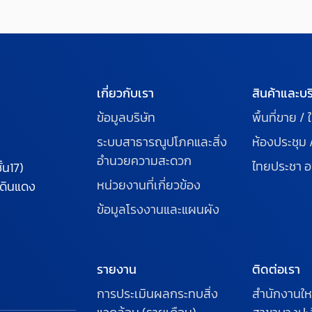
เกี่ยวกับเรา
สินค้าและบร
ข้อมูลบริษัท
พื้นที่ขาย / ใ
ระบบสาธารณูปโภคและสิ่ง
ห้องประชุม 
อำนวยความสะดวก
ไทยประชา อ
้น17)
หน่วยงานที่เกี่ยวข้อง
ดินแดง
ข้อมูลโรงงานและแผนผัง
รายงาน
ติดต่อเรา
การประเมินผลกระทบสิ่ง
สำนักงานให