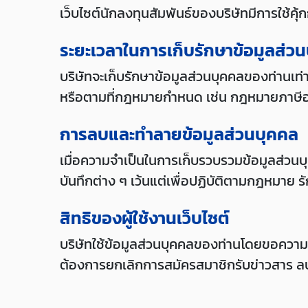
เว็บไซต์นักลงทุนสัมพันธ์ของบริษัทมีการใช้คุ้
ระยะเวลาในการเก็บรักษาข้อมูลส่วนบ
บริษัทจะเก็บรักษาข้อมูลส่วนบุคคลของท่านเท่
หรือตามที่กฎหมายกำหนด เช่น กฎหมายภาษีอาก
การลบและทำลายข้อมูลส่วนบุคคล
เมื่อความจำเป็นในการเก็บรวบรวมข้อมูลส่ว
บันทึกต่าง ๆ เว้นแต่เพื่อปฏิบัติตามกฎหมาย 
สิทธิของผู้ใช้งานเว็บไซต์
บริษัทใช้ข้อมูลส่วนบุคคลของท่านโดยขอความ
ต้องการยกเลิกการสมัครสมาชิกรับข่าวสาร ลบ