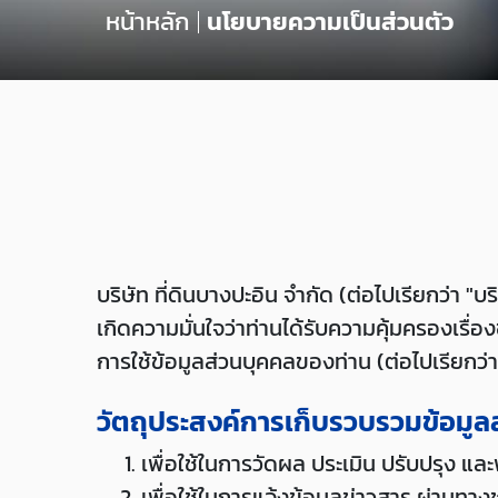
หน้าหลัก
นโยบายความเป็นส่วนตัว
บริษัท ที่ดินบางปะอิน จำกัด (ต่อไปเรียกว่า "บ
เกิดความมั่นใจว่าท่านได้รับความคุ้มครองเรื่
การใช้ข้อมูลส่วนบุคคลของท่าน (ต่อไปเรียกว
วัตถุประสงค์การเก็บรวบรวมข้อมูลส
เพื่อใช้ในการวัดผล ประเมิน ปรับปรุง และ
เพื่อใช้ในการแจ้งข้อมูลข่าวสาร ผ่านทาง