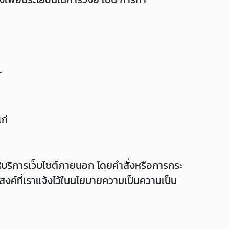
r
ก่
ู้ให้บริการเว็บไซต์ภายนอก โดยคำสั่งหรือการกระ
งค์ที่เราแจ้งไว้ในนโยบายความเป็นความเป็น