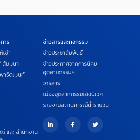
ิการ
ข่าวสารและกิจกรรม
ห้เช่า
ข่าวประชาสัมพันธ์
/ สัมมนา
ข่าวประกาศจากการนิคม
อุตสาหกรรมฯ
พาร์ตเมนท์
วารสาร
เมืองอุตสาหกรรมเชิงนิเวศ
รายงานสถานการณ์น้ำรายวัน
ญ่ และ สำนักงาน