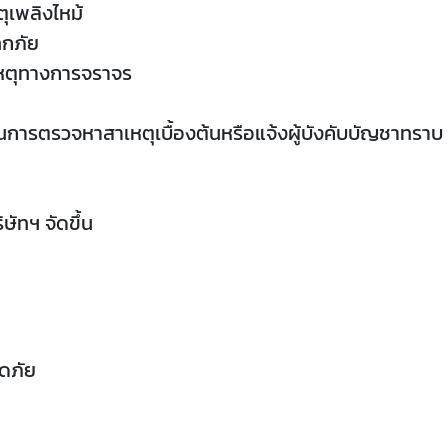
ตุเพลิงไหม้
ทกภัย
เหตุทางการจราจร
นการตรวจหาสาเหตุเบื้องต้นหรือแจ้งผู้บังคับบัญชาทราบ
ษัทฯ จัดขึ้น
ดภัย