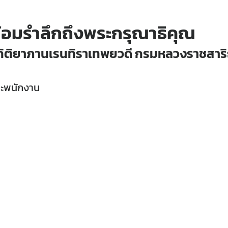
้อมรำลึกถึงพระกรุณาธิคุณ
กิติยาภา
นเรนทิราเทพยวดี
กรมหลวงราชสาริณ
ะพนักงาน