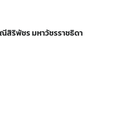
ีสิริพัชร
มหาวัชรราชธิดา